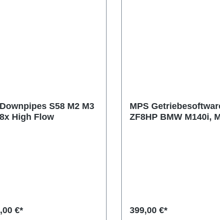
Downpipes S58 M2 M3
MPS Getriebesoftware
8x High Flow
ZF8HP BMW M140i, M
M340i
,00 €*
399,00 €*