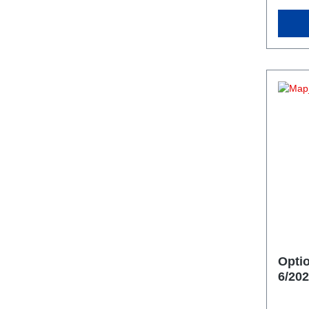
Opti
6/20