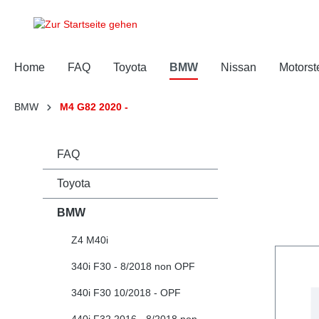
springen
Zur Hauptnavigation springen
Home
FAQ
Toyota
BMW
Nissan
Motorst
BMW
M4 G82 2020 -
FAQ
Toyota
BMW
Z4 M40i
340i F30 - 8/2018 non OPF
340i F30 10/2018 - OPF