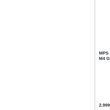
MPS 
M4 G
2.999