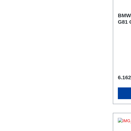
BMW 
G81 G82 Stage
670P
6.162