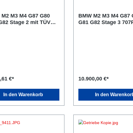
M2 M3 M4 G87 G80
BMW M2 M3 M4 G87 
 2 mit TÜV
G81 G82 Stage 3 707PS mit
S
TÜV* bis zu 780PS /
,61 €*
10.900,00 €*
In den Warenkorb
In den Warenkor