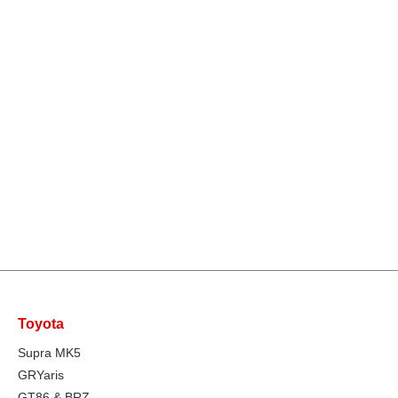
Toyota
Supra MK5
GRYaris
GT86 & BRZ