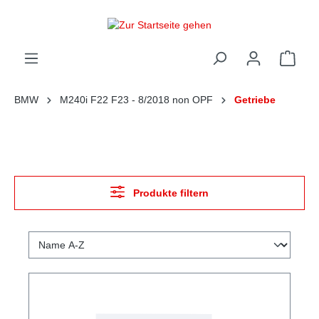
alt springen
Ware
BMW
M240i F22 F23 - 8/2018 non OPF
Getriebe
Produkte filtern