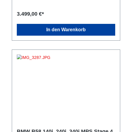
Thermoisolierung MPS GR500 Software komplette
Montage aller Teile MPS GR500 Getriebesoftware
für schnellere Schaltzeiten alle Angaben mit 102
3.499,00 €*
Oktan Eintragung der Downpipe auch für xDrive und
OPF Modelle verfügbar. Das Setup leistet bis zu
470PS / 650NM auf 102 Oktan. Diese
In den Warenkorb
Leistungssteigerung zeichnet sich durch ihre
harmonische Leistungsentfaltung aus.
Fahrleistungen: vMax über 300km/h 100 – 200 km/h
8,5 Sek Umbauzeit ca. 8 Stunden und an einem Tag
zu erledigen. Das Paket passt auch für alle BMW
Modelle mit B58 Motoren. Nicht sicher? Dann
schreiben Sie uns an. Bitte beachten Sie das bei
einigen Modell nur eine Leistungssteigerung bis
476PS eingetragen werden kann. Dieses resultiert
aus der maximal Eintragbaren Leistung in der
Karosse. Beispiel 340PS Serienleistung = max.
476PS Motorleistung nach dem Tuning. Wenn Sie
dazu Fragen haben kontaktieren Sie uns gern.
BMW B58 140i, 240i, 340i MPS Stage 4