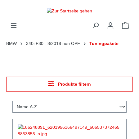
alt springen
Ware
BMW
340i F30 - 8/2018 non OPF
Tuningpakete
Produkte filtern