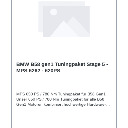
Karosse. Beispiel 340PS Serienleistung = max.
476PS Motorleistung nach dem Tuning. Wenn Sie
dazu Fragen haben kontaktieren Sie uns gern. *Je
nach Motorzustand, Kraftstoffqualität, Abgasanlage
und Umwelteinflüsse kann die Leistung >5%
abweichen!
BMW B58 gen1 Tuningpaket Stage 5 -
MPS 6262 - 620PS
MPS 650 PS / 780 Nm Tuningpaket für B58 Gen1
Unser 650 PS / 780 Nm Tuningpaket für alle B58
Gen1 Motoren kombiniert hochwertige Hardware-
Komponenten mit einer perfekt abgestimmten
Softwarekalibrierung für Motor und Getriebe. Die
komplette Montage sowie die individuelle
Abstimmung erfolgen vor Ort auf unserem eigenen