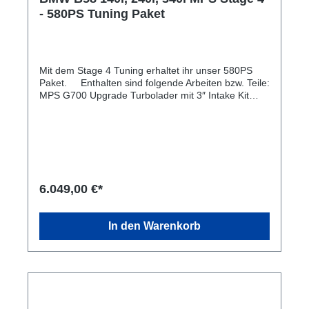
- 580PS Tuning Paket
Mit dem Stage 4 Tuning erhaltet ihr unser 580PS
Paket. Enthalten sind folgende Arbeiten bzw. Teile:
MPS G700 Upgrade Turbolader mit 3″ Intake Kit
MPS High Flow Euro 6 Downpipe mit
Thermoisolierung B58Tu Hochdruckpumpe
Aluminium Chargepipe MPS Custom Software
komplette Montage aller Teile Getriebesoftware alle
Angaben mit 102 Oktan auch für xDrive OHNE TÜV
EINTRAGUNG! Das Setup leistet 570-580* /
700NM auf 102 Oktan. Diese Leistungssteigerung
6.049,00 €*
zeichnet sich durch ihre harmonische
Leistungsentfaltung aus. Fahrleistungen: vMax
300km/h 100 – 200 km/h ca. 7Sek 2WD – 7.2sek
In den Warenkorb
4WD Umbauzeit ca. 8 Stunden und an einem Tag zu
erledigen. Das Paket passt auch für alle BMW
Modelle mit B58 Motoren. Nicht sicher? Dann
schreiben Sie uns an. Bitte beachten Sie das bei
einigen Modell nur eine Leistungssteigerung bis
480PS eingetragen werden kann. Dieses resultiert
aus der maximal Eintragbaren Leistung in der