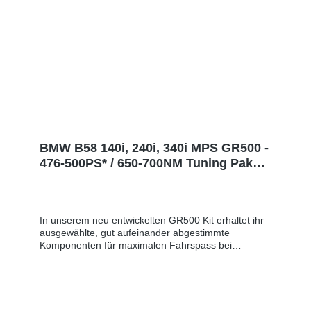
BMW B58 140i, 240i, 340i MPS GR500 -
476-500PS* / 650-700NM Tuning Paket
mit TÜV
In unserem neu entwickelten GR500 Kit erhaltet ihr
ausgewählte, gut aufeinander abgestimmte
Komponenten für maximalen Fahrspass bei
100%iger Alltagstauglichkeit. Bei diesem Setup wird
der B58 von den Serienmäßigen 340PS auf 476PS /
700NM getunt. ACHTUNG*: Auf Kundenwunsch wird
die Leistung auf 500PS gesteigert. (Nur für
Motorsportzwecke!) Enthalten sind folgende Arbeiten