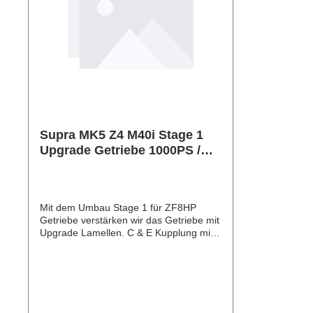
Supra MK5 Z4 M40i Stage 1
Upgrade Getriebe 1000PS /
1000NM
Mit dem Umbau Stage 1 für ZF8HP
Getriebe verstärken wir das Getriebe mit
Upgrade Lamellen. C & E Kupplung mit
8 statt 6 Scheiben alle anderen übrigen
Lamellen mit einer speziell