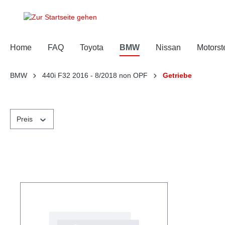
springen
Zur Hauptnavigation springen
Home
FAQ
Toyota
BMW
Nissan
Motorst
BMW
440i F32 2016 - 8/2018 non OPF
Getriebe
Preis