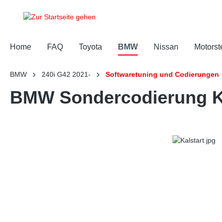
springen
Zur Hauptnavigation springen
Home
FAQ
Toyota
BMW
Nissan
Motorst
BMW
240i G42 2021-
Softwaretuning und Codierungen
BMW Sondercodierung Ka
Bildergalerie überspringen