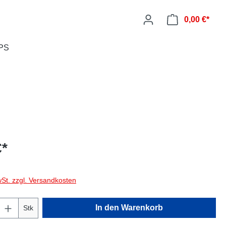
0,00 €*
Ware
MPS
€*
wSt. zzgl. Versandkosten
Anzahl: Gib den gewünschten Wert ein oder
In den Warenkorb
Stk