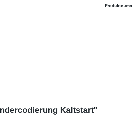
Produktnum
dercodierung Kaltstart"