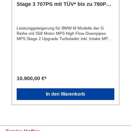
Stage 3 707PS mit TÜV* bis zu 780PS /
900NM
Leistunggsteigerung für BMW M Modelle der G
Reihe mit S58 Motor MPS High Flow Downpipes
MPS Stage 2 Upgrade Turbolader inkl. Intake MPS
Stage 3 Software inkl. Montage Racemap auf 800PS
auf Kundenwunsch möglich.* Map Switch Optional*
inkl. Tüv Eintragung auf 707PS mit Upgradelader
und Downpipes in Verbindung Optional
Sportabgasanlage, Intake Kit *Map Switch und
Racemap nicht zugelassen im Öffentlich
Strassenverkehr
10.900,00 €*
In den Warenkorb