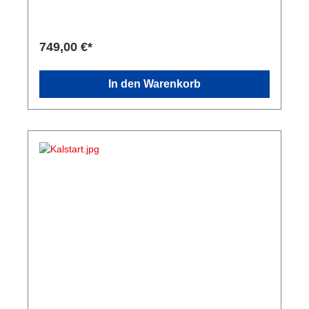
? Nutzung der MHD OTS Maps möglich ? Flashen
unserer individuellen Custom Maps möglich (gegen
Aufpreis) Ablauf Ihr habt zwei Möglichkeiten: ??
Sendet uns eure ECU bequem per Versand zu. ??
749,00 €*
Vereinbart einen Termin bei uns vor Ort. Der ECU
Unlock wird direkt in unserem Haus durchgeführt.
Bei einem Termin vor Ort beträgt die
In den Warenkorb
Bearbeitungszeit in der Regel ca. 1 Stunde. Hinweis:
Custom Maps sind optional erhältlich und werden
gegen Aufpreis individuell auf euer Fahrzeug
abgestimmt.