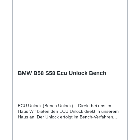
BMW B58 S58 Ecu Unlock Bench
ECU Unlock (Bench Unlock) – Direkt bei uns im
Haus Wir bieten den ECU Unlock direkt in unserem
Haus an. Der Unlock erfolgt im Bench-Verfahren,
sodass Ihr Motorsteuergerät anschließend bequem
über die OBD-Schnittstelle mit dem MHD Flasher
programmiert werden kann. Ablauf Fachgerechtes
Öffnen des Motorsteuergeräts. Es wird keine Platine