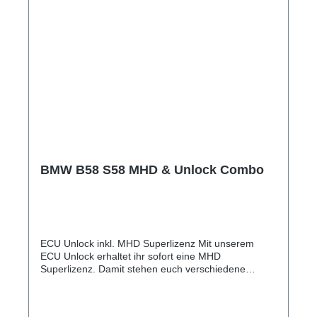
reduzierten Preis.
BMW B58 S58 MHD & Unlock Combo
ECU Unlock inkl. MHD Superlizenz Mit unserem
ECU Unlock erhaltet ihr sofort eine MHD
Superlizenz. Damit stehen euch verschiedene
Möglichkeiten für die Optimierung eures Fahrzeugs
zur Verfügung. Leistungsumfang ? ECU Unlock
direkt bei uns im Haus ? MHD Superlizenz inklusive