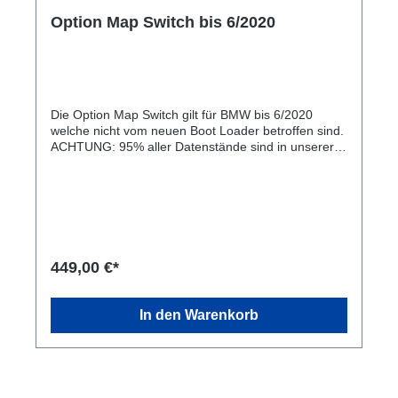
Option Map Switch bis 6/2020
Die Option Map Switch gilt für BMW bis 6/2020
welche nicht vom neuen Boot Loader betroffen sind.
ACHTUNG: 95% aller Datenstände sind in unserer
Bibliothek. Es kann bei seltenen Modelle wie (840i
oÄ) sein das wir den Datenstand erst entschlüsseln
müssen. Das ganze kann bis zu 2 Tagen dauern
449,00 €*
In den Warenkorb