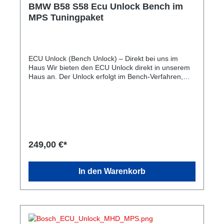
BMW B58 S58 Ecu Unlock Bench im
MPS Tuningpaket
ECU Unlock (Bench Unlock) – Direkt bei uns im
Haus Wir bieten den ECU Unlock direkt in unserem
Haus an. Der Unlock erfolgt im Bench-Verfahren,
sodass Ihr Motorsteuergerät anschließend bequem
über die OBD-Schnittstelle mit dem MHD Flasher
programmiert werden kann. Ablauf Fachgerechtes
Öffnen des Motorsteuergeräts. Es wird keine Platine
ausgebaut oder entfernt. Durchführung des Bench
Unlocks. Anschließend wird das Steuergerät
professionell und dauerhaft wieder verschlossen.
249,00 €*
Danach ist das Steuergerät bereit für das Flashen
per OBD mit dem MHD Flasher. Bearbeitungszeit
Die Durchführung des Unlocks dauert in der Regel
In den Warenkorb
ca. 1 Stunde. Preise Hinweis: Für den ECU Unlock
gelten zwei Preisstufen: Einzelauftrag: Regulärer
Preis für den ECU Unlock. In Verbindung mit einem
unserer Tuningpakete: Vergünstigter Unlock-Preis.
Wenn Sie den Unlock zusammen mit einem unserer
Tuningpakete buchen, profitieren Sie von einem