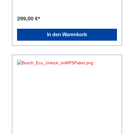
ausgebaut oder entfernt. Durchführung des Bench
Unlocks. Anschließend wird das Steuergerät
professionell und dauerhaft wieder verschlossen.
299,00 €*
Danach ist das Steuergerät bereit für das Flashen
per OBD mit dem MHD Flasher. Bearbeitungszeit
Die Durchführung des Unlocks dauert in der Regel
In den Warenkorb
ca. 1 Stunde. Preise Hinweis: Für den ECU Unlock
gelten zwei Preisstufen: Einzelauftrag: Regulärer
Preis für den ECU Unlock. In Verbindung mit einem
unserer Tuningpakete: Vergünstigter Unlock-Preis.
Wenn Sie den Unlock zusammen mit einem unserer
Tuningpakete buchen, profitieren Sie von einem
reduzierten Preis.