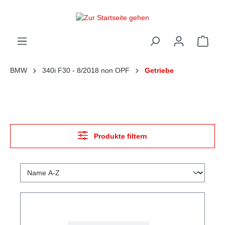
alt springen
Ware
BMW
340i F30 - 8/2018 non OPF
Getriebe
Produkte filtern