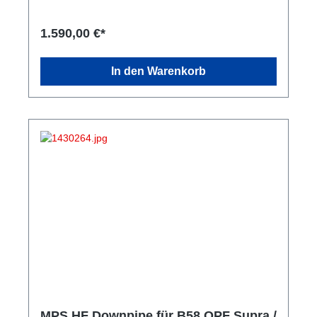
ohne Zulassung). hochwertig verarbeitet
thermoisoliert rostfrei aus Edelstahl Mehr Flow bis
zu 700PS geeignet geringere Belastung für den
1.590,00 €*
Turbolader hochwertiges Flexstück 100%
Passgenau Tüv Geprüft Zulassungsfähig in
Verbindung mit unseren GR500 Tuningpaket
In den Warenkorb
MPS HF Downpipe für B58 OPF Supra /