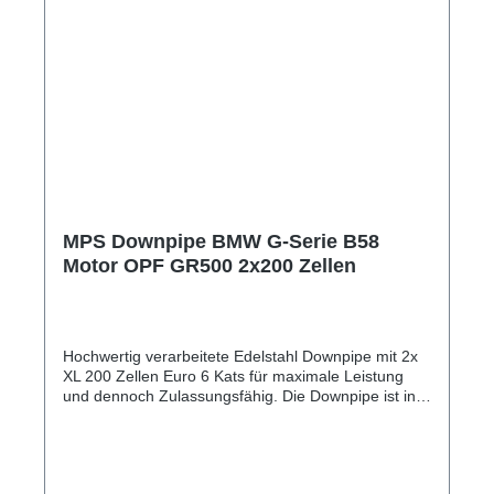
MPS Downpipe BMW G-Serie B58
Motor OPF GR500 2x200 Zellen
Hochwertig verarbeitete Edelstahl Downpipe mit 2x
XL 200 Zellen Euro 6 Kats für maximale Leistung
und dennoch Zulassungsfähig. Die Downpipe ist in
unserem GR500 Paket Tüv geprüft und kann bei
allen Euro 6 WLTP Autos in Verbindung mit der
Leistungssteigerung eingetragen werden. Auch
erhältlich ohne OPF und als Decat (Catless Testpipe