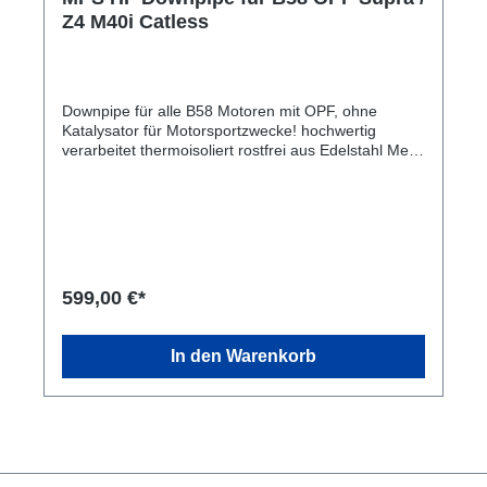
Z4 M40i Catless
Downpipe für alle B58 Motoren mit OPF, ohne
Katalysator für Motorsportzwecke! hochwertig
verarbeitet thermoisoliert rostfrei aus Edelstahl Mehr
Flow hochwertiges Flexstück wesentlich geringere
Belastung für den Turbolader 100% Passgenau
Nicht zugelassen im öffentlichen Straßenverkehr
Mini Kat vor 2. Lambdasonde ACHTUNG:
Motorsoftware muss angepasst werden,
Motorkontrollleuchte oder Notlauf möglich!
Passende Software per Remote findet ihr auf
599,00 €*
unserer Homepage in der Abteilung Software.
In den Warenkorb