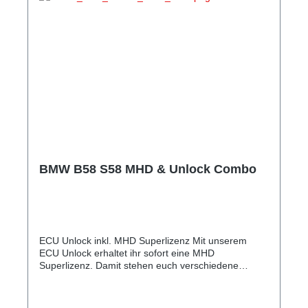
reduzierten Preis.
BMW B58 S58 MHD & Unlock Combo
ECU Unlock inkl. MHD Superlizenz Mit unserem
ECU Unlock erhaltet ihr sofort eine MHD
Superlizenz. Damit stehen euch verschiedene
Möglichkeiten für die Optimierung eures Fahrzeugs
zur Verfügung. Leistungsumfang ? ECU Unlock
direkt bei uns im Haus ? MHD Superlizenz inklusive