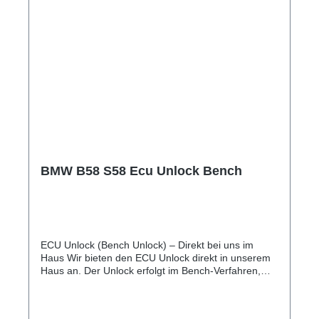
BMW B58 S58 Ecu Unlock Bench
ECU Unlock (Bench Unlock) – Direkt bei uns im
Haus Wir bieten den ECU Unlock direkt in unserem
Haus an. Der Unlock erfolgt im Bench-Verfahren,
sodass Ihr Motorsteuergerät anschließend bequem
über die OBD-Schnittstelle mit dem MHD Flasher
programmiert werden kann. Ablauf Fachgerechtes