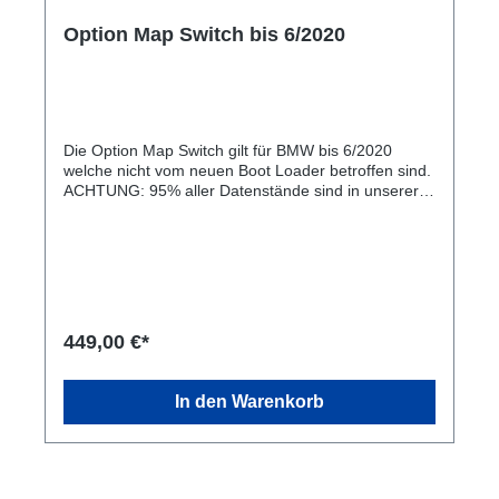
Option Map Switch bis 6/2020
Die Option Map Switch gilt für BMW bis 6/2020
welche nicht vom neuen Boot Loader betroffen sind.
ACHTUNG: 95% aller Datenstände sind in unserer
Bibliothek. Es kann bei seltenen Modelle wie (840i
oÄ) sein das wir den Datenstand erst entschlüsseln
müssen. Das ganze kann bis zu 2 Tagen dauern
449,00 €*
In den Warenkorb