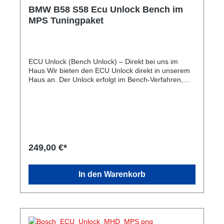
BMW B58 S58 Ecu Unlock Bench im
MPS Tuningpaket
ECU Unlock (Bench Unlock) – Direkt bei uns im
Haus Wir bieten den ECU Unlock direkt in unserem
Haus an. Der Unlock erfolgt im Bench-Verfahren,
sodass Ihr Motorsteuergerät anschließend bequem
über die OBD-Schnittstelle mit dem MHD Flasher
programmiert werden kann. Ablauf Fachgerechtes
Öffnen des Motorsteuergeräts. Es wird keine Platine
ausgebaut oder entfernt. Durchführung des Bench
Unlocks. Anschließend wird das Steuergerät
professionell und dauerhaft wieder verschlossen.
249,00 €*
Danach ist das Steuergerät bereit für das Flashen
per OBD mit dem MHD Flasher. Bearbeitungszeit
Die Durchführung des Unlocks dauert in der Regel
In den Warenkorb
ca. 1 Stunde. Preise Hinweis: Für den ECU Unlock
gelten zwei Preisstufen: Einzelauftrag: Regulärer
Preis für den ECU Unlock. In Verbindung mit einem
unserer Tuningpakete: Vergünstigter Unlock-Preis.
Wenn Sie den Unlock zusammen mit einem unserer
Tuningpakete buchen, profitieren Sie von einem