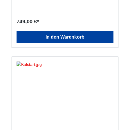
? Nutzung der MHD OTS Maps möglich ? Flashen
unserer individuellen Custom Maps möglich (gegen
Aufpreis) Ablauf Ihr habt zwei Möglichkeiten: ??
Sendet uns eure ECU bequem per Versand zu. ??
749,00 €*
Vereinbart einen Termin bei uns vor Ort. Der ECU
Unlock wird direkt in unserem Haus durchgeführt.
Bei einem Termin vor Ort beträgt die
In den Warenkorb
Bearbeitungszeit in der Regel ca. 1 Stunde. Hinweis:
Custom Maps sind optional erhältlich und werden
gegen Aufpreis individuell auf euer Fahrzeug
abgestimmt.