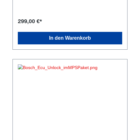
Öffnen des Motorsteuergeräts. Es wird keine Platine
ausgebaut oder entfernt. Durchführung des Bench
Unlocks. Anschließend wird das Steuergerät
professionell und dauerhaft wieder verschlossen.
299,00 €*
Danach ist das Steuergerät bereit für das Flashen
per OBD mit dem MHD Flasher. Bearbeitungszeit
Die Durchführung des Unlocks dauert in der Regel
In den Warenkorb
ca. 1 Stunde. Preise Hinweis: Für den ECU Unlock
gelten zwei Preisstufen: Einzelauftrag: Regulärer
Preis für den ECU Unlock. In Verbindung mit einem
unserer Tuningpakete: Vergünstigter Unlock-Preis.
Wenn Sie den Unlock zusammen mit einem unserer
Tuningpakete buchen, profitieren Sie von einem
reduzierten Preis.