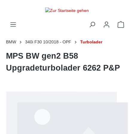
alt springen
Ware
BMW
340i F30 10/2018 - OPF
Turbolader
MPS BW gen2 B58
Upgradeturbolader 6262 P&P
Bildergalerie überspringen