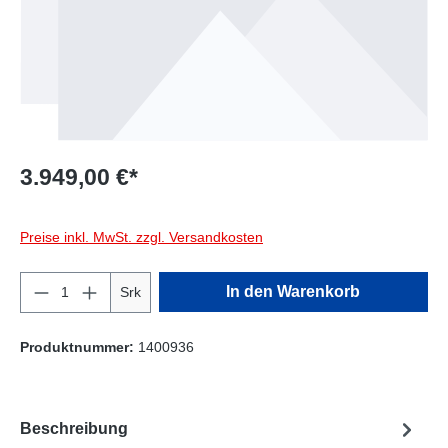
3.949,00 €*
Preise inkl. MwSt. zzgl. Versandkosten
Produkt Anzahl: Gib den gewünschten Wert e
In den Warenkorb
Srk
Produktnummer:
1400936
Beschreibung